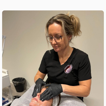
Sted:
Onlinekurs
Varighet:
1 time
Språk:
Norsk