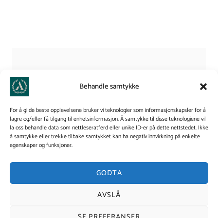
Behandle samtykke
For å gi de beste opplevelsene bruker vi teknologier som informasjonskapsler for å
lagre og/eller få tilgang til enhetsinformasjon. Å samtykke til disse teknologiene vil
la oss behandle data som nettleseratferd eller unike ID-er på dette nettstedet. Ikke
å samtykke eller trekke tilbake samtykket kan ha negativ innvirkning på enkelte
egenskaper og funksjoner.
GODTA
AVSLÅ
SE PREFERANSER