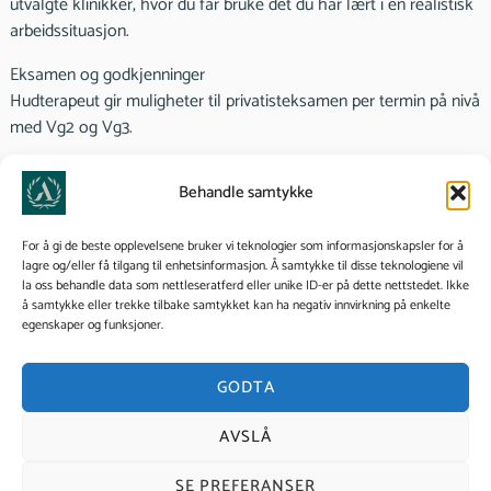
utvalgte klinikker, hvor du får bruke det du har lært i en realistisk
arbeidssituasjon.
Eksamen og godkjenninger
Hudterapeut gir muligheter til privatisteksamen per termin på nivå
med Vg2 og Vg3.
Du kan du søke om CIDESCO-godkjenning etter endt utdanning,
Behandle samtykke
som krever bestått teori- og praksis eksamen.
Skolens diplom krav tilrettelegger for minst:
For å gi de beste opplevelsene bruker vi teknologier som informasjonskapsler for å
200 timer praksis med praktiske prøver (student klinikk+
lagre og/eller få tilgang til enhetsinformasjon. Å samtykke til disse teknologiene vil
la oss behandle data som nettleseratferd eller unike ID-er på dette nettstedet. Ikke
samarbeids klinikk)
å samtykke eller trekke tilbake samtykket kan ha negativ innvirkning på enkelte
4 teoretiske prøver+ avsluttende eksamen
egenskaper og funksjoner.
1 obligatorisk innleveringsoppgave (cidesco case)
90 % tilstedeværelse på utdanningen
GODTA
100 % tilstede på elevpraksis skoleklinikk (utføre minimum 60
hudbehandlinger og 60 massasje og spa behandlinger på
AVSLÅ
eksterne klienter på skoleklinikken)
SE PREFERANSER