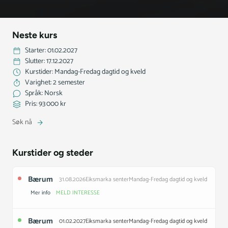
Neste kurs
Starter: 01.02.2027
Slutter: 17.12.2027
Kurstider: Mandag-Fredag dagtid og kveld
Varighet: 2 semester
Språk: Norsk
Pris: 93 000 kr
Søk nå
Kurstider og steder
Bærum
31.08.2026
Eiksmarka senter
Mandag-Fredag dagtid og kveld
Mer info
MELD INTERESSE
Kurset er fullt. Du kan melde din interesse for å få mer informasjon
Bærum
01.02.2027
Eiksmarka senter
Mandag-Fredag dagtid og kveld
eller å sette deg på venteliste.