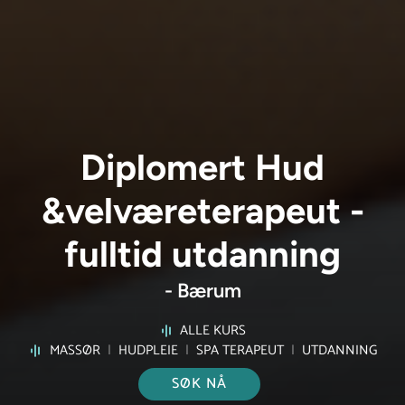
Diplomert Hud
&velværeterapeut -
fulltid utdanning
- Bærum
ALLE KURS
MASSØR
|
HUDPLEIE
|
SPA TERAPEUT
|
UTDANNING
SØK NÅ