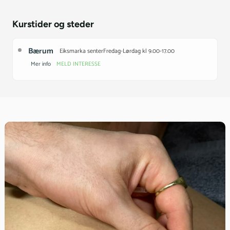
Kurstider og steder
Bærum
Eiksmarka senter
Fredag-Lørdag kl 9.00-17.00
Mer info
MELD INTERESSE
Det er ikke satt opp dato for nye kurs. Meld din interesse for å få
mer informasjon eller å sette deg på venteliste.
Pris:
3 900 kr
Sted:
Bærum
Varighet:
2 dager
Språk:
Norsk
Adresse
Eiksmarka senter
NilsLeuchsvei 50
0754 Oslo
Vis i Google Maps