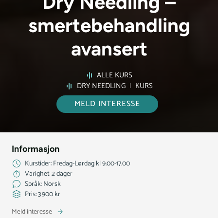
Dry Needling –
smertebehandling
avansert
ALLE KURS
DRY NEEDLING
|
KURS
MELD INTERESSE
Informasjon
Kurstider: Fredag-Lørdag kl 9.00-17.00
Varighet: 2 dager
Språk: Norsk
Pris: 3 900 kr
Meld interesse