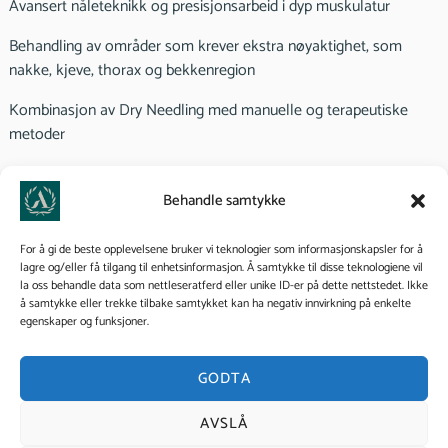
Avansert nåleteknikk og presisjonsarbeid i dyp muskulatur
Behandling av områder som krever ekstra nøyaktighet, som
nakke, kjeve, thorax og bekkenregion
Kombinasjon av Dry Needling med manuelle og terapeutiske
metoder
Klinisk resonnement og sikker pasientvurdering
Behandle samtykke
Identifisering og behandling av sekundære og refererte smerter
For å gi de beste opplevelsene bruker vi teknologier som informasjonskapsler for å
For hvem:
lagre og/eller få tilgang til enhetsinformasjon. Å samtykke til disse teknologiene vil
la oss behandle data som nettleseratferd eller unike ID-er på dette nettstedet. Ikke
Kurset passer for godkjente massasjeterapeuter i NMF,
å samtykke eller trekke tilbake samtykket kan ha negativ innvirkning på enkelte
fysioterapeuter, naprapater, osteopater og andre behandlere som
egenskaper og funksjoner.
ønsker å bygge videre på grunnopplæringen og jobbe mer
avansert med nåleteknikk.
GODTA
Etter endt kurs:
AVSLÅ
Deltakere får sertifikat i Dry Needling Avansert, og vil kunne