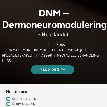
DNM –
Dermoneuromodulering
- Hele landet
ALLE KURS
DNM(DERMONEUROMODULATION)
|
MASSASJE
|
MASSASJETERAPEUT
|
MASSØR
|
MYOFASIELL BEHANDLING
|
KURS
MELD DEG PÅ
Neste kurs
Starter: 31.10.2026
Slutter: 01.11.2026