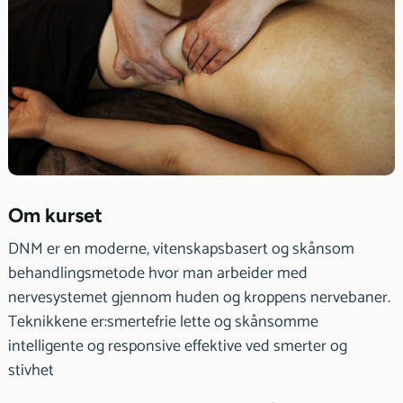
Eiksmarka senter
NilsLeuchsvei 50
1359 Eiksmarka
Vis i Google Maps
Om kurset
DNM er en moderne, vitenskapsbasert og skånsom
behandlingsmetode hvor man arbeider med
nervesystemet gjennom huden og kroppens nervebaner.
Teknikkene er:smertefrie lette og skånsomme
intelligente og responsive effektive ved smerter og
stivhet