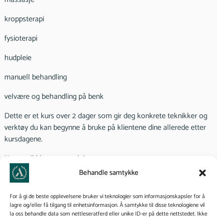
kroppsterapi
fysioterapi
hudpleie
manuell behandling
velvære og behandling på benk
Dette er et kurs over 2 dager som gir deg konkrete teknikker og
verktøy du kan begynne å bruke på klientene dine allerede etter
kursdagene.
Kurset vil blant annet gi deg:
Behandle samtykke
økt forståelse av nevroanatomi og nervesystemet
bedre forståelse av smerte og hvordan nervesystemet
For å gi de beste opplevelsene bruker vi teknologier som informasjonskapsler for å
lagre og/eller få tilgang til enhetsinformasjon. Å samtykke til disse teknologiene vil
responderer på behandling
la oss behandle data som nettleseratferd eller unike ID-er på dette nettstedet. Ikke