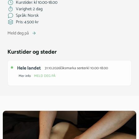
Kurstider: kl 10.00-18.00
Varighet: 2 dag
Språk: Norsk
Pris: 4 500 kr
Meld deg på
Kurstider og steder
Hele landet
31.10.2026
Eiksmarka senter
kl 10.00-18.00
Mer info
MELD DEG PÅ
Starter:
31.10.2026
Slutter:
01.11.2026
Pris:
4 500 kr
Sted:
Hele landet
Varighet:
2 dag
Språk:
Norsk
Adresse