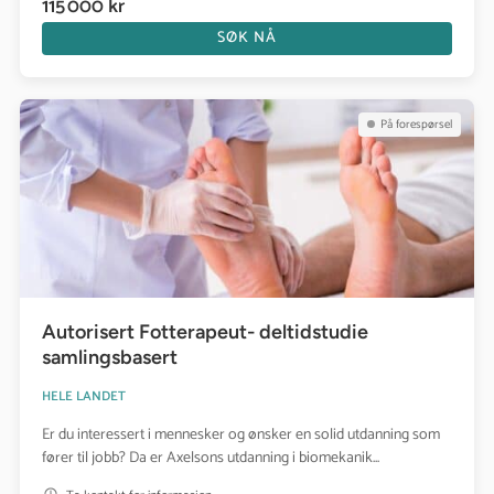
115 000 kr
SØK NÅ
Se kurs: Autorisert Fotterapeut- deltidstudie samlingsbasert
På forespørsel
Autorisert Fotterapeut- deltidstudie
samlingsbasert
HELE LANDET
Er du interessert i mennesker og ønsker en solid utdanning som
fører til jobb? Da er Axelsons utdanning i biomekanik...