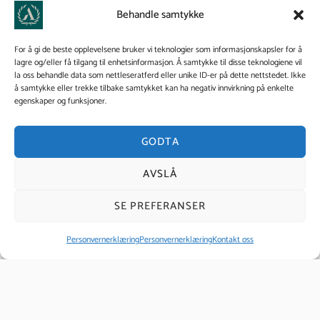
Behandle samtykke
Diplomert massør trinn 2
For å gi de beste opplevelsene bruker vi teknologier som informasjonskapsler for å
lagre og/eller få tilgang til enhetsinformasjon. Å samtykke til disse teknologiene vil
la oss behandle data som nettleseratferd eller unike ID-er på dette nettstedet. Ikke
å samtykke eller trekke tilbake samtykket kan ha negativ innvirkning på enkelte
egenskaper og funksjoner.
Dyp bindevevs massasje
GODTA
AVSLÅ
Massasjeterapeut
SE PREFERANSER
Personvernerklæring
Personvernerklæring
Kontakt oss
Massør