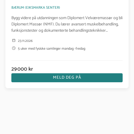
BÆRUM (
EIKSMARKA SENTER
)
Bygg videre på utdanningen som Diplomert Velværemassør og bli
Diplomert Massør (NMF). Du lærer avansert muskelbehandling,
funksjonstester og dokumenterte behandlingsteknikker...
23.11.2026
5 uker med fysiske samlinger mandag -fredag
29 000 kr
MELD DEG PÅ