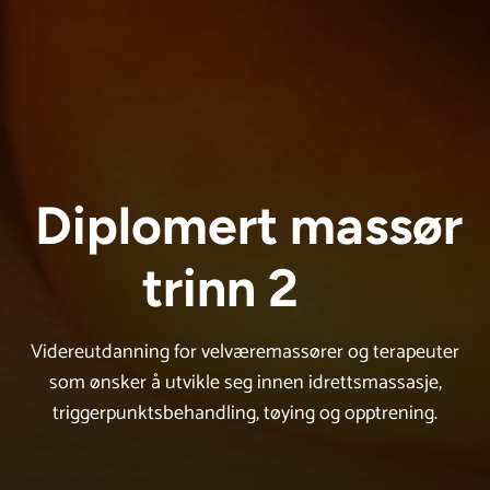
Tilbake til alle ku
Diplomert massør
trinn 2
Videreutdanning for velværemassører og terapeuter
som ønsker å utvikle seg innen idrettsmassasje,
triggerpunktsbehandling, tøying og opptrening.