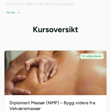
også som påbygg for fysioterapeuter.
Vis mer
Kursoversikt
Se kurs: Diplomert Massør (NMF) – Bygg videre fra Velværemassø
Ledige plasser
Diplomert Massør (NMF) – Bygg videre fra
Velværemassør