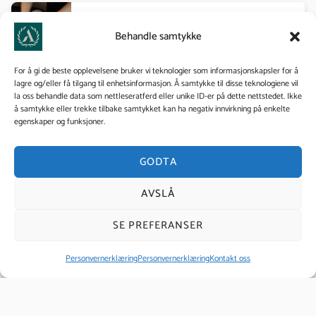
Massør
Behandle samtykke
For å gi de beste opplevelsene bruker vi teknologier som informasjonskapsler for å
lagre og/eller få tilgang til enhetsinformasjon. Å samtykke til disse teknologiene vil
la oss behandle data som nettleseratferd eller unike ID-er på dette nettstedet. Ikke
Hudpleie
å samtykke eller trekke tilbake samtykket kan ha negativ innvirkning på enkelte
egenskaper og funksjoner.
GODTA
Fotpleie og lakk
AVSLÅ
SE PREFERANSER
Spa terapeut
Personvernerklæring
Personvernerklæring
Kontakt oss
Akupressur