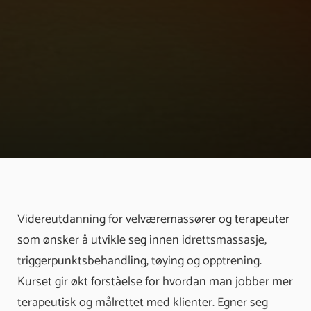
Videreutdanning for velværemassører og terapeuter
som ønsker å utvikle seg innen idrettsmassasje,
triggerpunktsbehandling, tøying og opptrening.
Kurset gir økt forståelse for hvordan man jobber mer
terapeutisk og målrettet med klienter. Egner seg