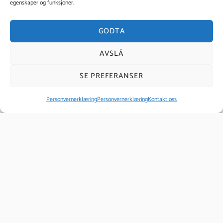
egenskaper og funksjoner.
GODTA
Hudpleie
AVSLÅ
SE PREFERANSER
Fotpleie og lakk
Personvernerklæring
Personvernerklæring
Kontakt oss
Spa terapeut
Akupressur