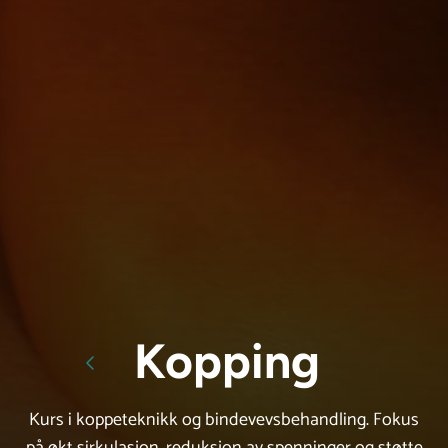
Tilbake til all
Kopping
Kurs i koppeteknikk og bindevevsbehandling. Fokus