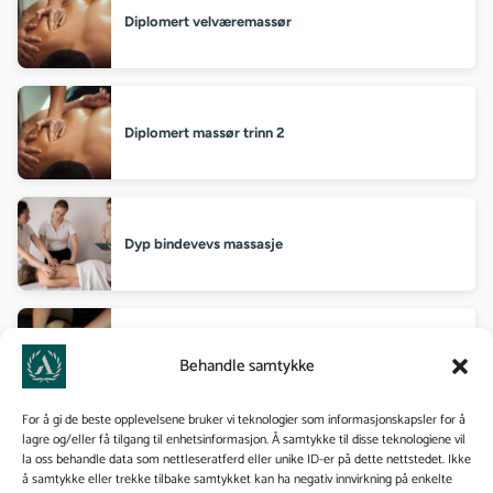
Diplomert velværemassør
Diplomert massør trinn 2
Dyp bindevevs massasje
Massasjeterapeut
Behandle samtykke
For å gi de beste opplevelsene bruker vi teknologier som informasjonskapsler for å
lagre og/eller få tilgang til enhetsinformasjon. Å samtykke til disse teknologiene vil
la oss behandle data som nettleseratferd eller unike ID-er på dette nettstedet. Ikke
Massør
å samtykke eller trekke tilbake samtykket kan ha negativ innvirkning på enkelte