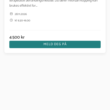
terapeutisk behandlingsmetode. Du lærer hvordan kopping kan
brukes effektivt for...
28.11.2026
kl 9.30-16.00
4 500 kr
MELD DEG PÅ