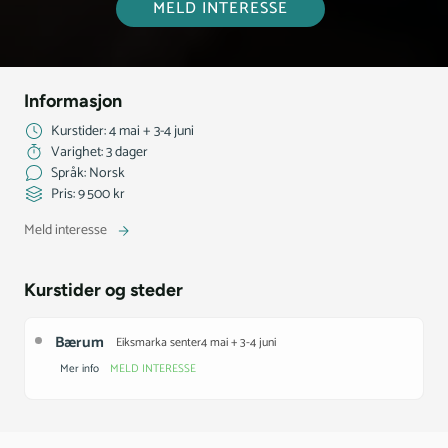
MELD INTERESSE
Informasjon
Kurstider: 4 mai + 3-4 juni
Varighet: 3 dager
Språk: Norsk
Pris: 9 500 kr
Meld interesse
Kurstider og steder
Bærum
Eiksmarka senter
4 mai + 3-4 juni
Mer info
MELD INTERESSE
Det er ikke satt opp dato for nye kurs. Meld din interesse for å få
mer informasjon eller å sette deg på venteliste.