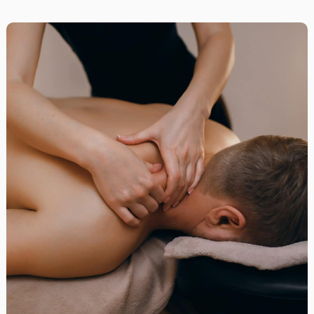
Pris:
9 500 kr
Sted:
Bærum
Varighet:
3 dager
Språk:
Norsk
Adresse
Eiksmarka senter
NilsLeuchsvei 50 50
1359 Eiksmarka
Vis i Google Maps