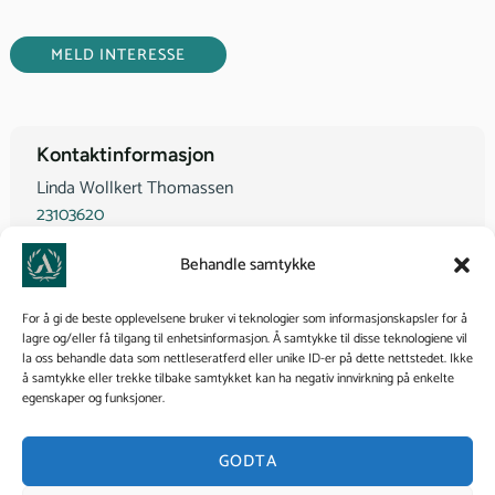
MELD INTERESSE
Kontaktinformasjon
Linda Wollkert Thomassen
23103620
linda@axelsonsinstitutt.no
Behandle samtykke
For å gi de beste opplevelsene bruker vi teknologier som informasjonskapsler for å
lagre og/eller få tilgang til enhetsinformasjon. Å samtykke til disse teknologiene vil
la oss behandle data som nettleseratferd eller unike ID-er på dette nettstedet. Ikke
å samtykke eller trekke tilbake samtykket kan ha negativ innvirkning på enkelte
egenskaper og funksjoner.
Kurs i samme kategori
GODTA