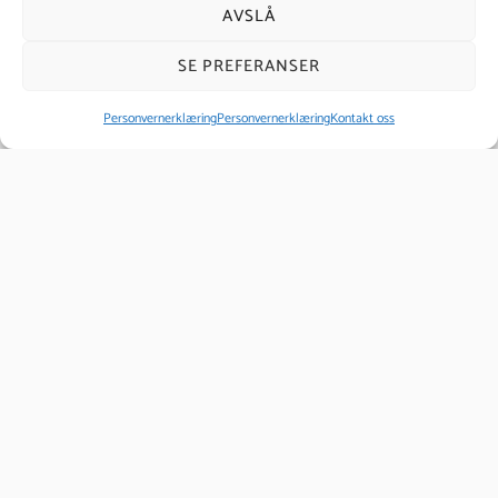
AVSLÅ
DNM – Dermoneuromodulering
SE PREFERANSER
Personvernerklæring
Personvernerklæring
Kontakt oss
Kurs i Klassisk massasje
Godkjent Massør – deltidsstudie
Diplomert Hud &velværeterapeut – fulltid
utdanning
Grunnleggende Massasje – Nettkurs