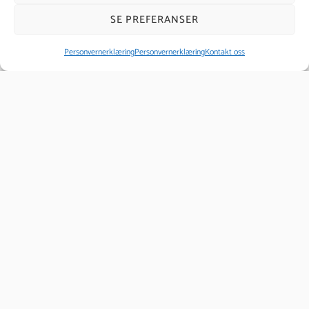
SE PREFERANSER
Personvernerklæring
Personvernerklæring
Kontakt oss
Godkjent Massør - deltidsstudie
EIKSMARKA SENTER
Bli Diplomert Massør ved Axelsons Institutt. Lær å behandle
muskelrelaterte plager med teknikker som går dypere enn
tradisjonell velværemassasje. En...
31.08.2026
49 000 kr
SØK NÅ