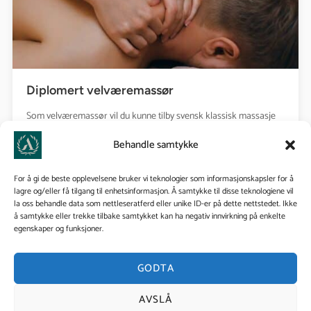
Diplomert velværemassør
Som velværemassør vil du kunne tilby svensk klassisk massasje
med mål om å øke kundens velvære, avslapning, restitusjon og
Behandle samtykke
stresshåndtering,...
31.08.2026
For å gi de beste opplevelsene bruker vi teknologier som informasjonskapsler for å
3 uker med fysiske samlinger mandag -fredag
lagre og/eller få tilgang til enhetsinformasjon. Å samtykke til disse teknologiene vil
la oss behandle data som nettleseratferd eller unike ID-er på dette nettstedet. Ikke
å samtykke eller trekke tilbake samtykket kan ha negativ innvirkning på enkelte
egenskaper og funksjoner.
19 900 kr
MELD DEG PÅ
GODTA
AVSLÅ
Se kurs: Godkjent Massør - deltidsstudie
Ledige plasser