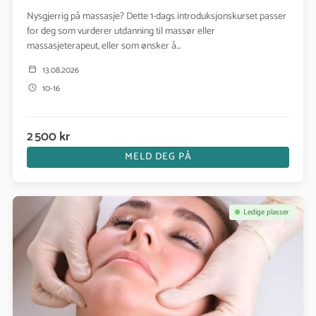
Nysgjerrig på massasje? Dette 1-dags introduksjonskurset passer
for deg som vurderer utdanning til massør eller
massasjeterapeut, eller som ønsker å...
13.08.2026
10-16
2 500 kr
MELD DEG PÅ
Se kurs: Ansikts massasje kurs- Wollkert Myofascial DTR Metho
Ledige plasser