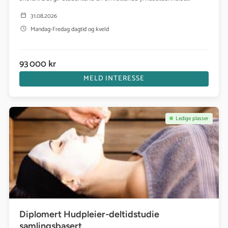
31.08.2026
Mandag-Fredag dagtid og kveld
93 000 kr
MELD INTERESSE
Se kurs: Diplomert Hudpleier-deltidstudie samlingsbasert
Ledige plasser
Diplomert Hudpleier-deltidstudie
samlingsbasert