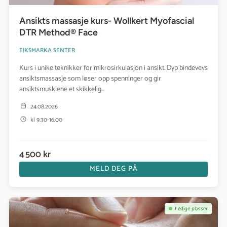
Ansikts massasje kurs- Wollkert Myofascial
DTR Method® Face
EIKSMARKA SENTER
Kurs i unike teknikker for mikrosirkulasjon i ansikt. Dyp bindevevs
ansiktsmassasje som løser opp spenninger og gir
ansiktsmusklene et skikkelig...
24.08.2026
kl 9.30-16.00
4 500 kr
MELD DEG PÅ
Se kurs: Dry Needling Basic – grunnkurs i dry needling for behandl
Ledige plasser