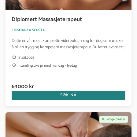
Diplomert Massasjeterapeut
EIKSMARKA SENTER
Dette er vår mest komplette videreutdanning for deg som ønsker
å bli en trygg og kompetent massasjeterapeut. Du lærer avansert...
31.08.2026
1 samlingsuke pr mnd mandag - fredag
69 000 kr
SØK NÅ
Se kurs: Diplomert velværemassør
Ledige plasser