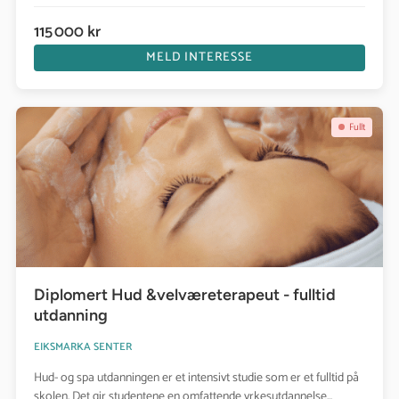
115 000 kr
MELD INTERESSE
Se kurs: Diplomert Hud &velværeterapeut - fulltid utdanning
Fullt
Diplomert Hud &velværeterapeut - fulltid
utdanning
EIKSMARKA SENTER
Hud- og spa utdanningen er et intensivt studie som er et fulltid på
skolen. Det gir studentene en omfattende yrkesutdannelse...