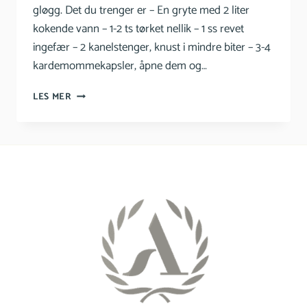
gløgg. Det du trenger er – En gryte med 2 liter
kokende vann – 1-2 ts tørket nellik – 1 ss revet
ingefær – 2 kanelstenger, knust i mindre biter – 3-4
kardemommekapsler, åpne dem og…
MAIAS
LES MER
MEDISINSKE
GLØGG