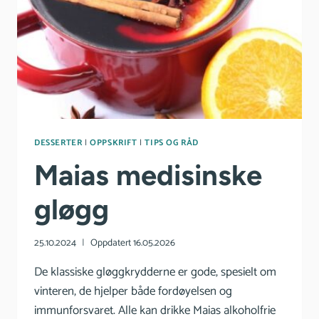
DESSERTER
|
OPPSKRIFT
|
TIPS OG RÅD
Maias medisinske
gløgg
25.10.2024
Oppdatert
16.05.2026
De klassiske gløggkrydderne er gode, spesielt om
vinteren, de hjelper både fordøyelsen og
immunforsvaret. Alle kan drikke Maias alkoholfrie