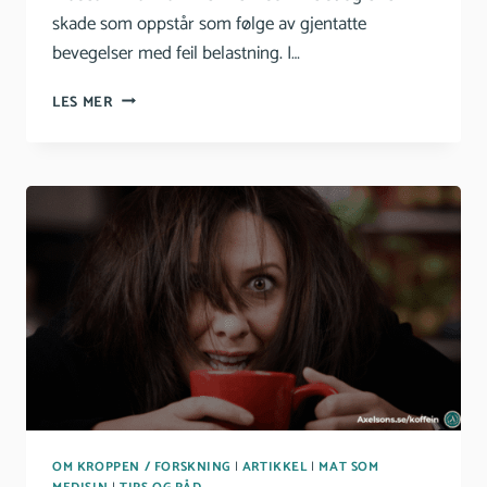
skade som oppstår som følge av gjentatte
bevegelser med feil belastning. I…
MUSEARM
LES MER
–
ØVELSER
OG
TIPS
OM KROPPEN / FORSKNING
|
ARTIKKEL
|
MAT SOM