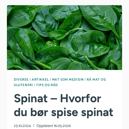
VITE
OM
KOFFEIN
DIVERSE
|
ARTIKKEL
|
MAT SOM MEDISIN
|
RÅ MAT OG
GLUTENFRI
|
TIPS OG RÅD
Spinat – Hvorfor
du bør spise spinat
25.10.2024
Oppdatert
16.05.2026