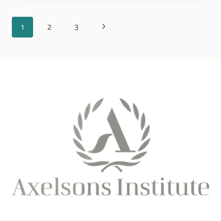
HJEMMEMEDISINER
OG
Page
Neste
1
2
3
TIPS
navigation
Page