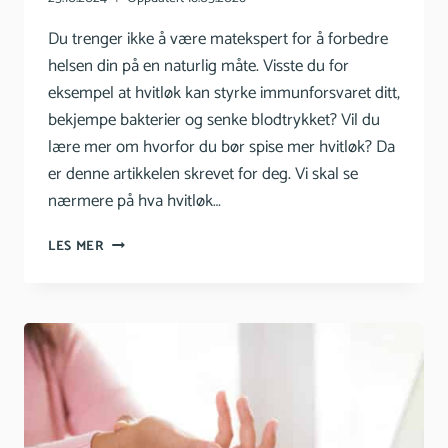
Du trenger ikke å være matekspert for å forbedre
helsen din på en naturlig måte. Visste du for
eksempel at hvitløk kan styrke immunforsvaret ditt,
bekjempe bakterier og senke blodtrykket? Vil du
lære mer om hvorfor du bør spise mer hvitløk? Da
er denne artikkelen skrevet for deg. Vi skal se
nærmere på hva hvitløk…
ALT
LES MER
DU
TRENGER
Å
VITE
OM
HVITLØK