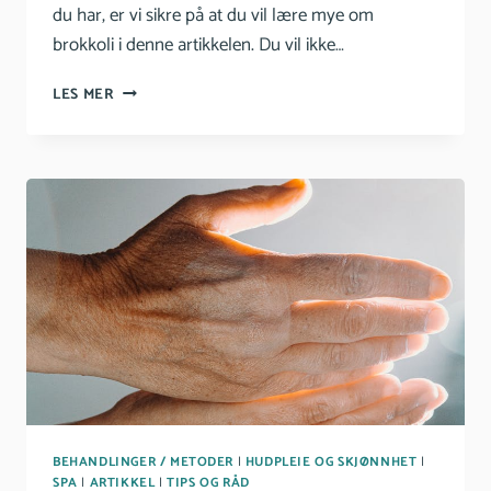
du har, er vi sikre på at du vil lære mye om
brokkoli i denne artikkelen. Du vil ikke…
BROKKOLI
LES MER
–
ALT
DU
TRENGER
Å
VITE
OM
BROKKOLI
BEHANDLINGER / METODER
|
HUDPLEIE OG SKJØNNHET
|
SPA
|
ARTIKKEL
|
TIPS OG RÅD