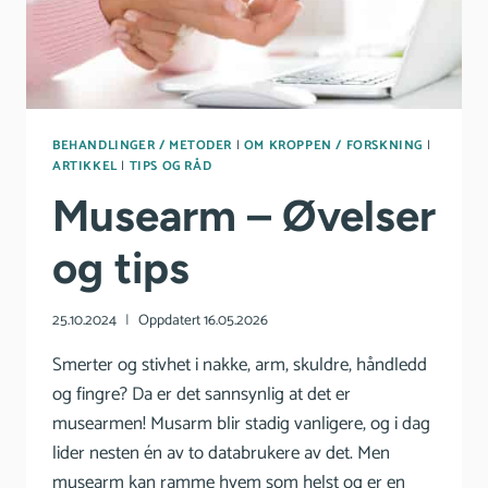
BEHANDLINGER / METODER
|
OM KROPPEN / FORSKNING
|
ARTIKKEL
|
TIPS OG RÅD
Musearm – Øvelser
og tips
25.10.2024
Oppdatert
16.05.2026
Smerter og stivhet i nakke, arm, skuldre, håndledd
og fingre? Da er det sannsynlig at det er
musearmen! Musarm blir stadig vanligere, og i dag
lider nesten én av to databrukere av det. Men
musearm kan ramme hvem som helst og er en