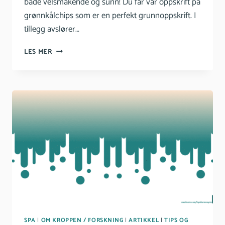
både velsmakende og sunn! Du får vår oppskrift på
grønnkålchips som er en perfekt grunnoppskrift. I
tillegg avslører…
GRØNNKÅLCHIPS
LES MER
–
5
TIPS
TIL
DINE
CHIPS!
SPA
|
OM KROPPEN / FORSKNING
|
ARTIKKEL
|
TIPS OG