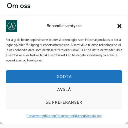
Om oss
Axelsons Institutt er en anerkjent skole med et bredt
Behandle samtykke
tilbud innen massasje- og hudterapeututdanning. Vi
kombinerer teori og praksis for å gi studentene en
For å gi de beste opplevelsene bruker vi teknologier som informasjonskapsler for å
helhetlig forståelse av kroppsterapi og hudpleie, og vi
lagre og/eller få tilgang til enhetsinformasjon. Å samtykke til disse teknologiene vil
la oss behandle data som nettleseratferd eller unike ID-er på dette nettstedet. Ikke
bygger bro mellom helse og skjønnhet.
å samtykke eller trekke tilbake samtykket kan ha negativ innvirkning på enkelte
egenskaper og funksjoner.
Personvernerklæring
GODTA
AVSLÅ
Kontakt oss
SE PREFERANSER
Axelsons Institutt
Personvernerklæring
Personvernerklæring
Kontakt oss