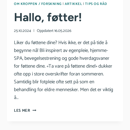
OM KROPPEN / FORSKNING
|
ARTIKKEL
|
TIPS OG RÅD
Hallo, føtter!
25.10.2024
Oppdatert
16.05.2026
Liker du føttene dine? Hvis ikke, er det på tide å
begynne nå! Bli inspirert av egenpleie, hjemme-
SPA, bevegelsestrening og gode hverdagsvaner
for føttene dine. «Ta vare på føttene dine!» dukker
ofte opp i store overskrifter foran sommeren.
Samtidig blir fotpleie ofte sett på som en
behandling for eldre mennesker. Men det er viktig
å…
HALLO,
LES MER
FØTTER!