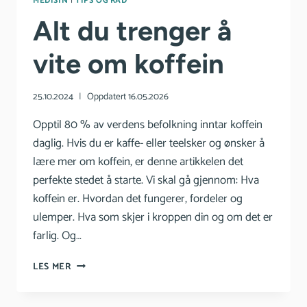
MEDISIN
|
TIPS OG RÅD
Alt du trenger å
vite om koffein
25.10.2024
Oppdatert
16.05.2026
Opptil 80 % av verdens befolkning inntar koffein
daglig. Hvis du er kaffe- eller teelsker og ønsker å
lære mer om koffein, er denne artikkelen det
perfekte stedet å starte. Vi skal gå gjennom: Hva
koffein er. Hvordan det fungerer, fordeler og
ulemper. Hva som skjer i kroppen din og om det er
farlig. Og…
ALT
LES MER
DU
TRENGER
Å