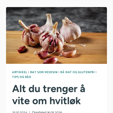
DU
TRENGER
Å
VITE
ARTIKKEL
|
MAT SOM MEDISIN
|
RÅ MAT OG GLUTENFRI
|
TIPS OG RÅD
Alt du trenger å
vite om hvitløk
25.10.2024
Oppdatert
16.05.2026