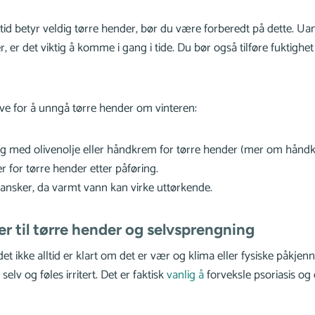
lltid betyr veldig tørre hender, bør du være forberedt på dette. Ua
r, er det viktig å komme i gang i tide. Du bør også tilføre fuktig
øve for å unngå tørre hender om vinteren:
g med olivenolje eller håndkrem for tørre hender (mer om hånd
 for tørre hender etter påføring.
nsker, da varmt vann kan virke uttørkende.
r til tørre hender og selvsprengning
det ikke alltid er klart om det er vær og klima eller fysiske påkjen
elv og føles irritert. Det er faktisk
vanlig å
forveksle psoriasis o