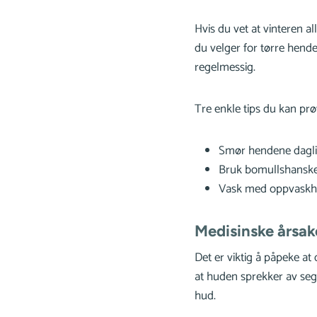
Hvis du vet at vinteren a
du velger for tørre hende
regelmessig.
Tre enkle tips du kan pr
Smør hendene dagli
Bruk bomullshansker
Vask med oppvaskha
Medisinske årsake
Det er viktig å påpeke at 
at huden sprekker av seg s
hud.