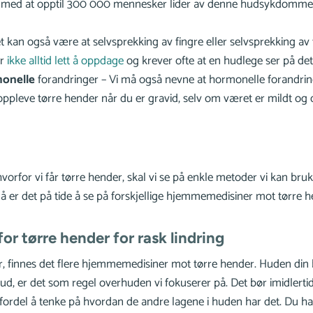
 med at opptil 300 000 mennesker lider av denne hudsykdomm
t kan også være at selvsprekking av fingre eller selvsprekking av
er
ikke alltid lett å oppdage
og krever ofte at en hudlege ser på det
monelle
forandringer – Vi må også nevne at hormonelle forandrin
oppleve tørre hender når du er gravid, selv om været er mildt og
vorfor vi får tørre hender, skal vi se på enkle metoder vi kan bru
å er det på tide å se på forskjellige hjemmemedisiner mot tørre h
r tørre hender for rask lindring
nfor, finnes det flere hjemmemedisiner mot tørre hender. Huden din b
 hud, er det som regel overhuden vi fokuserer på. Det bør imidlerti
 fordel å tenke på hvordan de andre lagene i huden har det. Du h