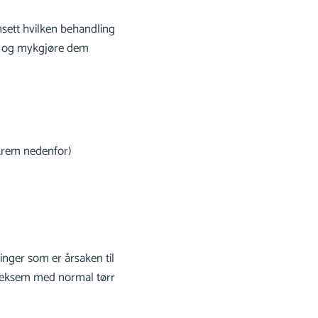
nsett hvilken behandling
het og mykgjøre dem
krem nedenfor)
ninger som er årsaken til
g eksem med normal tørr