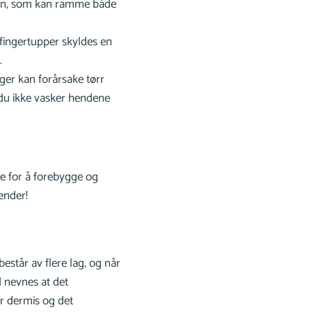
en, som kan ramme både
 fingertupper skyldes en
.
ger kan forårsake tørr
 du ikke vasker hendene
ke for å forebygge og
ender!
estår av flere lag, og når
d nevnes at det
ar dermis og det