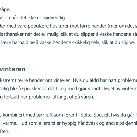
såpe.
jon når det ikke er nødvendig.
der med våre populære huskurer mot tørre hender (mer om det s
asthansker når det er mulig, slik at du slipper å vaske hendene så
lære barna dine å vaske hendene skikkelig selv, slik at du slipper
vinteren
 ekstremt tørre hender om vinteren. Hvis du aldri har hatt proble
elig bli så sprukken at det til og med gjør vondt i løpet av vin
u fortsatt har problemer til langt ut på våren.
kombinert med tørr luft som fører til dette. Spesielt hvis du går fra
 til varme. Hud som ellers tåler hyppig håndvask og andre påkjennin
uften.