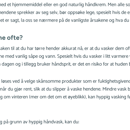
 med et hjemmemiddel eller en god naturlig håndkrem. Men alle so
 hendene sprekker av seg selv, bør oppsøke lege, spesielt hvis de e
det er sagt, la oss se nærmere på de vanligste årsakene og hva du
ne ofte?
aken til at du har tørre hender akkurat nå, er at du vasker dem ofte
 med vanlig såpe og vann. Spesielt hvis du vasker i litt varmere
gen og i tillegg bruker håndsprit, er det en risiko for at huden bl
 løses ved å velge skånsomme produkter som er fuktighetsgivende.
år du gjør rent, slik at du slipper å vaske hendene. Mindre vask 
ig om vinteren (mer om det om et øyeblikk), kan hyppig vasking fø
g på grunn av hyppig håndvask, kan du: