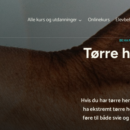
Skip
to
content
Alle kurs og utdanninger
Onlinekurs
Elevbe
BEHA
Tørre 
Hvis du har tørre hen
ha ekstremt tørre h
føre til både svie o