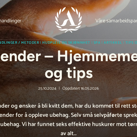
handlinger
Våre samarbeidspa
NDLINGER / METODER
|
HUDPLEIE OG SKJØNNHET
|
SPA
|
ARTIKKEL
|
TIPS 
hender – Hjemmeme
og tips
25.10.2024
Oppdatert
16.05.2026
der og ønsker å bli kvitt dem, har du kommet til rett s
ender for å oppleve ubehag. Selv små selvpåførte spr
g ubehag. Vi har funnet seks effektive huskurer mot tø
av alt…