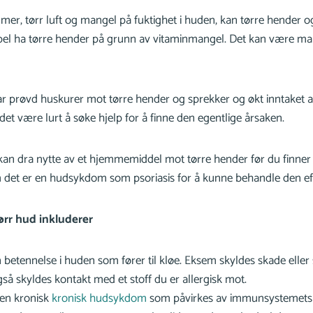
mer, tørr luft og mangel på fuktighet i huden, kan tørre hender og
pel ha tørre hender på grunn av vitaminmangel. Det kan være man
ar prøvd huskurer mot tørre hender og sprekker og økt inntaket a
 det være lurt å søke hjelp for å finne den egentlige årsaken.
e kan dra nytte av et hjemmemiddel mot tørre hender før du finner
om det er en hudsykdom som psoriasis for å kunne behandle den eff
tørr hud inkluderer
 betennelse i huden som fører til kløe. Eksem skyldes skade eller 
så skyldes kontakt med et stoff du er allergisk mot.
 en kronisk
kronisk hudsykdom
som påvirkes av immunsystemets f