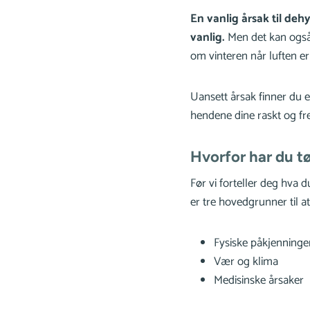
En vanlig årsak til de
vanlig.
Men det kan også 
om vinteren når luften er
Uansett årsak finner du e
hendene dine raskt og fre
Hvorfor har du t
Før vi forteller deg hva 
er tre hovedgrunner til at
Fysiske påkjenninger
Vær og klima
Medisinske årsaker