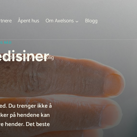
rtnere
Åpent hus
Om Axelsons
Blogg
OG RÅD
disiner
Studentbolig / Kursbolig
ted. Du trenger ikke å
ekker på hendene kan
rre hender. Det beste