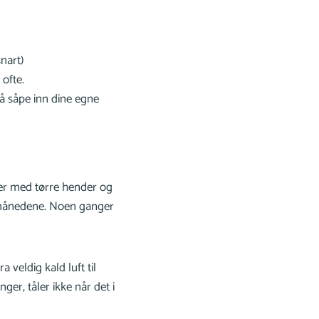
nart)
 ofte.
 å såpe inn dine egne
mer med tørre hender og
termånedene. Noen ganger
 veldig kald luft til
ger, tåler ikke når det i