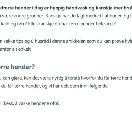
hydrerte hender i dag er hyppig håndvask og kanskje mer bru
være andre grunner. Kanskje har du lagt merke til at huden og h
 kald og tørr? Eller kanskje du har tørre hender hele året?
n rekke tips og 6 husråd i denne artikkelen som du kan prøve hvis d
mfor alt enkelt.
ørre hender?
du kan gjøre, kan det være nyttig å forstå hvorfor du får tørre hen
 du får tørre hender, og vi har delt dem inn i følgende:
 (f.eks. å vaske hendene ofte)