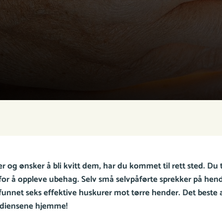
r og ønsker å bli kvitt dem, har du kommet til rett sted. Du 
for å oppleve ubehag. Selv små selvpåførte sprekker på hend
funnet seks effektive huskurer mot tørre hender. Det beste a
rediensene hjemme!