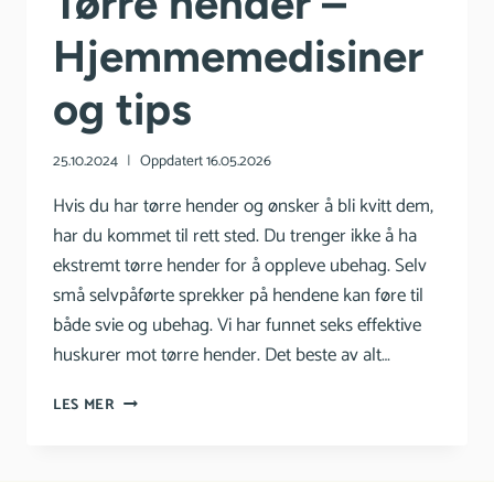
Tørre hender –
Hjemmemedisiner
og tips
25.10.2024
Oppdatert
16.05.2026
Hvis du har tørre hender og ønsker å bli kvitt dem,
har du kommet til rett sted. Du trenger ikke å ha
ekstremt tørre hender for å oppleve ubehag. Selv
små selvpåførte sprekker på hendene kan føre til
både svie og ubehag. Vi har funnet seks effektive
huskurer mot tørre hender. Det beste av alt…
TØRRE
LES MER
HENDER
–
HJEMMEMEDISINER
OG