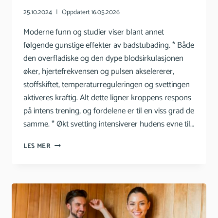
25.10.2024
Oppdatert
16.05.2026
Moderne funn og studier viser blant annet
følgende gunstige effekter av badstubading. * Både
den overfladiske og den dype blodsirkulasjonen
øker, hjertefrekvensen og pulsen akselererer,
stoffskiftet, temperaturreguleringen og svettingen
aktiveres kraftig. Alt dette ligner kroppens respons
på intens trening, og fordelene er til en viss grad de
samme. * Økt svetting intensiverer hudens evne til…
DE
LES MER
GUNSTIGE
EFFEKTENE
AV
BADSTUE