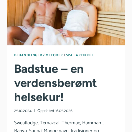
BEHANDLINGER / METODER
|
SPA
|
ARTIKKEL
Badstue – en
verdensberømt
helsekur!
25.10.2024
Oppdatert
16.05.2026
Sweatlodge, Temazcal. Thermae, Hammam,
Banya, Sauna! Mange navn, tradisjoner og