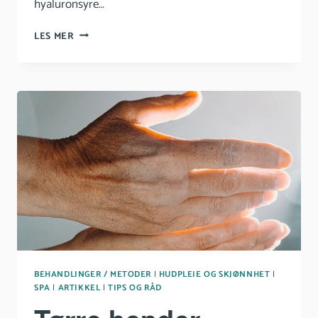
hyaluronsyre…
HYALURONSYRE
LES MER
–
ALT
DU
TRENGER
Å
VITE
BEHANDLINGER / METODER
|
HUDPLEIE OG SKJØNNHET
|
SPA
|
ARTIKKEL
|
TIPS OG RÅD