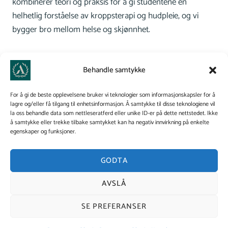
kombinerer teori og praksis for å gi studentene en
helhetlig forståelse av kroppsterapi og hudpleie, og vi
bygger bro mellom helse og skjønnhet.
Personvernerklæring
Behandle samtykke
For å gi de beste opplevelsene bruker vi teknologier som informasjonskapsler for å
Kontakt oss
lagre og/eller få tilgang til enhetsinformasjon. Å samtykke til disse teknologiene vil
la oss behandle data som nettleseratferd eller unike ID-er på dette nettstedet. Ikke
å samtykke eller trekke tilbake samtykket kan ha negativ innvirkning på enkelte
egenskaper og funksjoner.
Axelsons Institutt
GODTA
Telefon:
23 10 36 20
post@axelsonsinstitutt.no
AVSLÅ
SE PREFERANSER