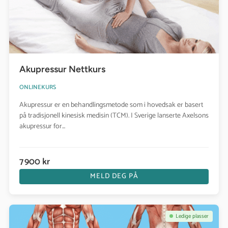
Akupressur Nettkurs
ONLINEKURS
Akupressur er en behandlingsmetode som i hovedsak er basert
på tradisjonell kinesisk medisin (TCM). I Sverige lanserte Axelsons
akupressur for...
7 900 kr
MELD DEG PÅ
Se kurs: Anatomi Nettkurs
Ledige plasser