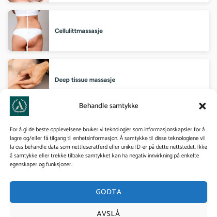
Cellulittmassasje
Deep tissue massasje
Behandle samtykke
Diplomert velværemassør
For å gi de beste opplevelsene bruker vi teknologier som informasjonskapsler for å
lagre og/eller få tilgang til enhetsinformasjon. Å samtykke til disse teknologiene vil
la oss behandle data som nettleseratferd eller unike ID-er på dette nettstedet. Ikke
å samtykke eller trekke tilbake samtykket kan ha negativ innvirkning på enkelte
egenskaper og funksjoner.
Diplomert massør trinn 2
GODTA
AVSLÅ