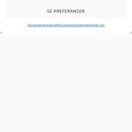
Dyp bindevevs massasje
SE PREFERANSER
Personvernerklæring
Personvernerklæring
Kontakt oss
Massasjeterapeut
Massør
Hudpleie
Fotpleie og lakk