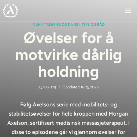
Skip
to
content
FILM
|
TRENING OG DANS
|
TIPS OG RÅD
Øvelser for å
motvirke dårlig
holdning
25.10.2024
Oppdatert
16.05.2026
Følg Axelsons serie med mobilitets- og
stabilitetsøvelser for hele kroppen med Morgan
Axelson, sertifisert medisinsk massasjeterapeut. I
disse to episodene går vi gjennom øvelser for