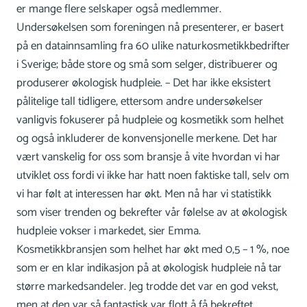
er mange flere selskaper også medlemmer.
Undersøkelsen som foreningen nå presenterer, er basert
på en datainnsamling fra 60 ulike naturkosmetikkbedrifter
i Sverige; både store og små som selger, distribuerer og
produserer økologisk hudpleie. – Det har ikke eksistert
pålitelige tall tidligere, ettersom andre undersøkelser
vanligvis fokuserer på hudpleie og kosmetikk som helhet
og også inkluderer de konvensjonelle merkene. Det har
vært vanskelig for oss som bransje å vite hvordan vi har
utviklet oss fordi vi ikke har hatt noen faktiske tall, selv om
vi har følt at interessen har økt. Men nå har vi statistikk
som viser trenden og bekrefter vår følelse av at økologisk
hudpleie vokser i markedet, sier Emma.
Kosmetikkbransjen som helhet har økt med 0,5 – 1 %, noe
som er en klar indikasjon på at økologisk hudpleie nå tar
større markedsandeler. Jeg trodde det var en god vekst,
men at den var så fantastisk var flott å få bekreftet.