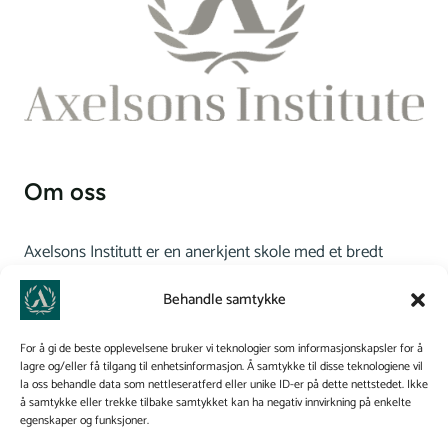
Om oss
Axelsons Institutt er en anerkjent skole med et bredt
tilbud innen massasje- og hudterapeututdanning. Vi
Behandle samtykke
kombinerer teori og praksis for å gi studentene en
helhetlig forståelse av kroppsterapi og hudpleie, og vi
For å gi de beste opplevelsene bruker vi teknologier som informasjonskapsler for å
bygger bro mellom helse og skjønnhet.
lagre og/eller få tilgang til enhetsinformasjon. Å samtykke til disse teknologiene vil
la oss behandle data som nettleseratferd eller unike ID-er på dette nettstedet. Ikke
å samtykke eller trekke tilbake samtykket kan ha negativ innvirkning på enkelte
Personvernerklæring
egenskaper og funksjoner.