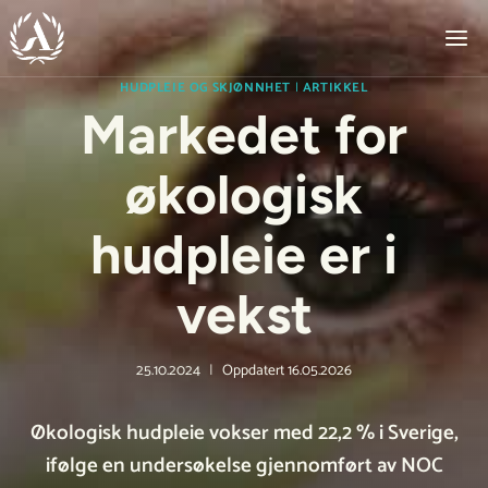
Skip
to
content
HUDPLEIE OG SKJØNNHET
|
ARTIKKEL
Markedet for
økologisk
hudpleie er i
vekst
25.10.2024
Oppdatert
16.05.2026
Økologisk hudpleie vokser med 22,2 % i Sverige,
ifølge en undersøkelse gjennomført av NOC