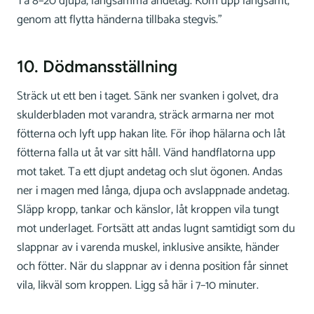
Ta 8–20 djupa, långsamma andetag. Kom upp långsamt,
genom att flytta händerna tillbaka stegvis.”
10. Dödmansställning
Sträck ut ett ben i taget. Sänk ner svanken i golvet, dra
skulderbladen mot varandra, sträck armarna ner mot
fötterna och lyft upp hakan lite. För ihop hälarna och låt
fötterna falla ut åt var sitt håll. Vänd handflatorna upp
mot taket. Ta ett djupt andetag och slut ögonen. Andas
ner i magen med långa, djupa och avslappnade andetag.
Släpp kropp, tankar och känslor, låt kroppen vila tungt
mot underlaget. Fortsätt att andas lugnt samtidigt som du
slappnar av i varenda muskel, inklusive ansikte, händer
och fötter. När du slappnar av i denna position får sinnet
vila, likväl som kroppen. Ligg så här i 7–10 minuter.