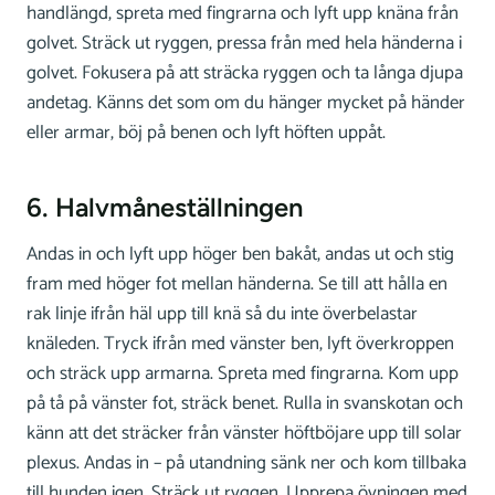
handlängd, spreta med fingrarna och lyft upp knäna från
golvet. Sträck ut ryggen, pressa från med hela händerna i
golvet. Fokusera på att sträcka ryggen och ta långa djupa
andetag. Känns det som om du hänger mycket på händer
eller armar, böj på benen och lyft höften uppåt.
6. Halvmåneställningen
Andas in och lyft upp höger ben bakåt, andas ut och stig
fram med höger fot mellan händerna. Se till att hålla en
rak linje ifrån häl upp till knä så du inte överbelastar
knäleden. Tryck ifrån med vänster ben, lyft överkroppen
och sträck upp armarna. Spreta med fingrarna. Kom upp
på tå på vänster fot, sträck benet. Rulla in svanskotan och
känn att det sträcker från vänster höftböjare upp till solar
plexus. Andas in – på utandning sänk ner och kom tillbaka
till hunden igen. Sträck ut ryggen. Upprepa övningen med