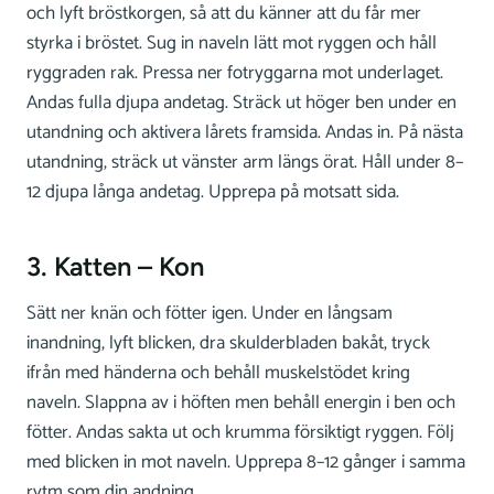
och lyft bröstkorgen, så att du känner att du får mer
styrka i bröstet. Sug in naveln lätt mot ryggen och håll
ryggraden rak. Pressa ner fotryggarna mot underlaget.
Andas fulla djupa andetag. Sträck ut höger ben under en
utandning och aktivera lårets framsida. Andas in. På nästa
utandning, sträck ut vänster arm längs örat. Håll under 8–
12 djupa långa andetag. Upprepa på motsatt sida.
3. Katten – Kon
Sätt ner knän och fötter igen. Under en långsam
inandning, lyft blicken, dra skulderbladen bakåt, tryck
ifrån med händerna och behåll muskelstödet kring
naveln. Slappna av i höften men behåll energin i ben och
fötter. Andas sakta ut och krumma försiktigt ryggen. Följ
med blicken in mot naveln. Upprepa 8–12 gånger i samma
rytm som din andning.