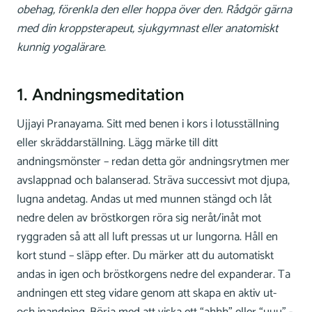
obehag, förenkla den eller hoppa över den. Rådgör gärna
med din kroppsterapeut, sjukgymnast eller anatomiskt
kunnig yogalärare.
1. Andningsmeditation
Ujjayi Pranayama. Sitt med benen i kors i lotusställning
eller skräddarställning. Lägg märke till ditt
andningsmönster – redan detta gör andningsrytmen mer
avslappnad och balanserad. Sträva successivt mot djupa,
lugna andetag. Andas ut med munnen stängd och låt
nedre delen av bröstkorgen röra sig neråt/inåt mot
ryggraden så att all luft pressas ut ur lungorna. Håll en
kort stund – släpp efter. Du märker att du automatiskt
andas in igen och bröstkorgens nedre del expanderar. Ta
andningen ett steg vidare genom att skapa en aktiv ut-
och inandning. Börja med att viska ett “ahhh” eller “uuu” -