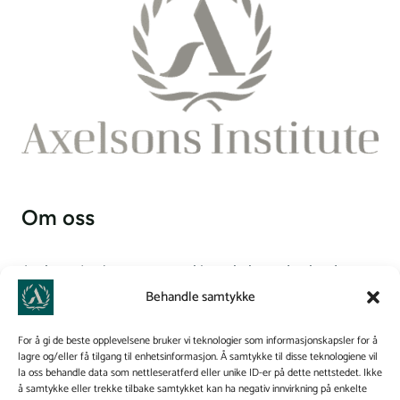
Om oss
Axelsons Institutt er en anerkjent skole med et bredt
tilbud innen massasje- og hudterapeututdanning. Vi
Behandle samtykke
kombinerer teori og praksis for å gi studentene en
helhetlig forståelse av kroppsterapi og hudpleie, og vi
For å gi de beste opplevelsene bruker vi teknologier som informasjonskapsler for å
lagre og/eller få tilgang til enhetsinformasjon. Å samtykke til disse teknologiene vil
bygger bro mellom helse og skjønnhet.
la oss behandle data som nettleseratferd eller unike ID-er på dette nettstedet. Ikke
å samtykke eller trekke tilbake samtykket kan ha negativ innvirkning på enkelte