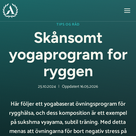
Skip
to
content
TIPS OG RÅD
Skånsomt
yogaprogram for
ryggen
25.10.2024
Oppdatert
16.05.2026
Här följer ett yogabaserat övningsprogram för
rygghälsa, och dess komposition är ett exempel
på sukshma vyayama, subtil träning. Med detta
menas att övningarna för bort negativ stress på