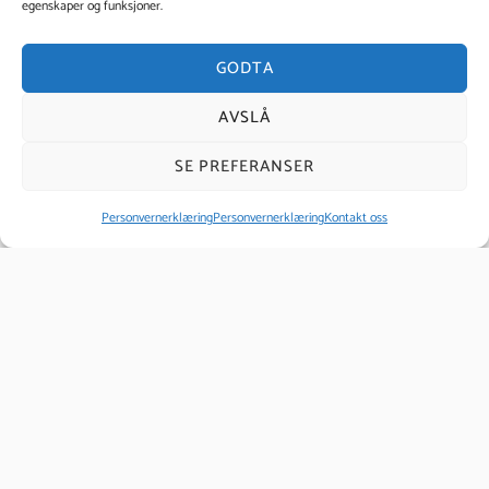
egenskaper og funksjoner.
Personvernerklæring
GODTA
AVSLÅ
Kontakt oss
SE PREFERANSER
Axelsons Institutt
Personvernerklæring
Personvernerklæring
Kontakt oss
Telefon:
23 10 36 20
post@axelsonsinstitutt.no
© 2026 Axelsons Institutt Norge - i samarbeid med
Kursagenten