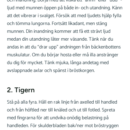
ljud med munnen öppen på både in- och utandning. Känn
att det vibrerar i svalget. Försök att med ljudets hjälp fylla
och tömma lungorna. Fortsätt likadant, men stäng
munnen. Din inandning kommer att få ett strävt ljud
medan din utandning låter mer väsande. Tänk när du
andas in att du “drar upp” andningen från bäckenbottens
muskulatur. Om du börjar hosta eller må illa anstränger
du dig för mycket. Tänk mjuka, långa andetag med
avslappnade axlar och spänst i bröstkorgen.
2. Tigern
Stå på alla fyra. Håll en rak linje från axelled till handled
och från höftled ner till knäled och ut till fotled. Spreta
med fingrarna för att undvika onödig belastning på
handleden. För skulderbladen bak/ner mot bröstryggen